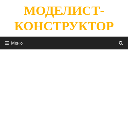
Перейти
МОДЕЛИСТ-
к
содержимому
КОНСТРУКТОР
Меню