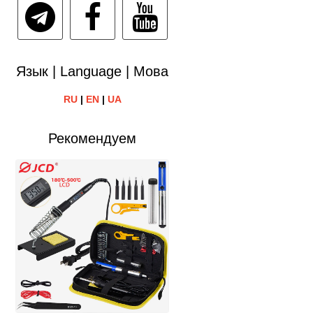
Язык | Language | Мова
RU
|
EN
|
UA
Рекомендуем