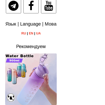
Язык | Language | Мова
RU
|
EN
|
UA
Рекомендуем