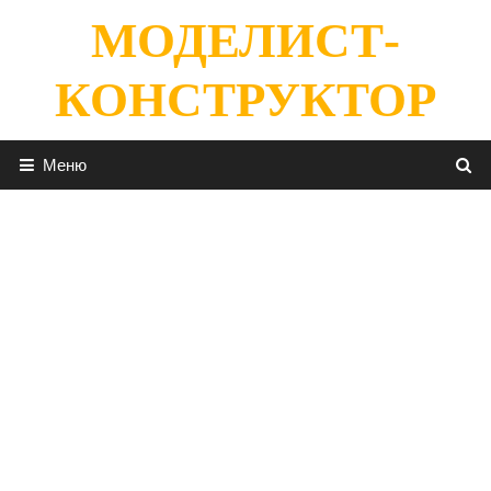
Перейти
МОДЕЛИСТ-
к
содержимому
КОНСТРУКТОР
Меню