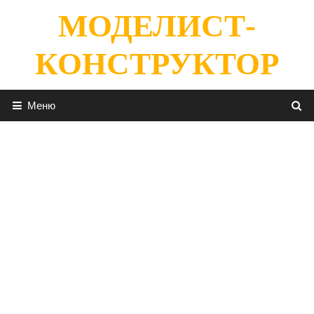
Перейти
МОДЕЛИСТ-
к
содержимому
КОНСТРУКТОР
Меню