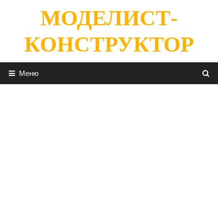
Перейти
МОДЕЛИСТ-
к
содержимому
КОНСТРУКТОР
Меню