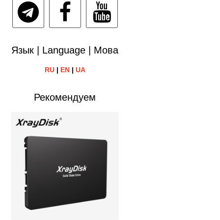
Язык | Language | Мова
RU
|
EN
|
UA
Рекомендуем