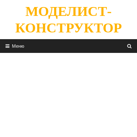
Перейти
МОДЕЛИСТ-
к
содержимому
КОНСТРУКТОР
Меню