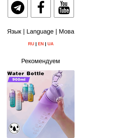
Язык | Language | Мова
RU
|
EN
|
UA
Рекомендуем