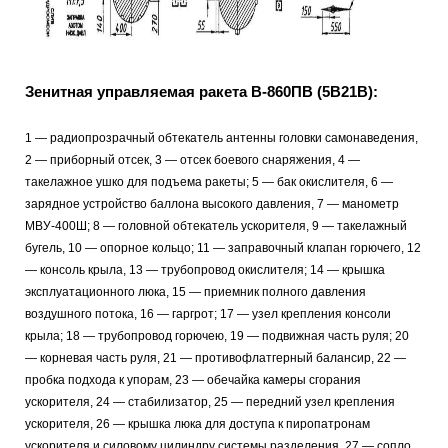
Зенитная управляемая ракета В-860ПВ (5В21В):
1 — радиопрозрачный обтекатель антенны головки самонаведения,
2 — приборный отсек, 3 — отсек боевого снаряжения, 4 —
такелажное ушко для подъема ракеты; 5 — бак окислителя, 6 —
зарядное устройство баллона высокого давления, 7 — манометр
МВУ-400Ш; 8 — головной обтекатель ускорителя, 9 — такелажный
бугель, 10 — опорное кольцо; 11 — заправочный клапан горючего, 12
— консоль крыла, 13 — трубопровод окислителя; 14 — крышка
эксплуатационного люка, 15 — приемник полного давления
воздушного потока, 16 — гаргрот; 17 — узел крепления консоли
крыла; 18 — трубопровод горючею, 19 — подвижная часть руля; 20
— корневая часть руля, 21 — противофлатгерный балансир, 22 —
пробка подхода к упорам, 23 — обечайка камеры сгорания
ускорителя, 24 — стабилизатор, 25 — передний узел крепления
ускорителя, 26 — крышка люка для доступа к пиропатронам
ускорителя и силовому цилиндру системы разделения, 27 — сопло