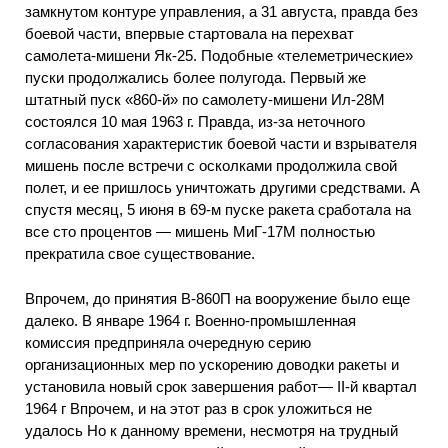
замкнутом контуре управления, а 31 августа, правда без
боевой части, впервые стартовала на перехват
самолета-мишени Як-25. Подобные «телеметрические»
пуски продолжались более полугода. Первый же
штатный пуск «860-й» по самолету-мишени Ил-28М
состоялся 10 мая 1963 г. Правда, из-за неточного
согласования характеристик боевой части и взрывателя
мишень после встречи с осколками продолжила свой
полет, и ее пришлось уничтожать другими средствами. А
спустя месяц, 5 июня в 69-м пуске ракета сработала на
все сто процентов — мишень МиГ-17М полностью
прекратила свое существование.
Впрочем, до принятия В-860П на вооружение было еще
далеко. В январе 1964 г. Военно-промышленная
комиссия предприняла очередную серию
организационных мер по ускорению доводки ракеты и
установила новый срок завершения работ— II-й квартал
1964 г Впрочем, и на этот раз в срок уложиться не
удалось Но к данному времени, несмотря на трудный