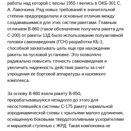
работы над которой с весны 1955 г велись в ОКБ-301 С.
А. Лавочкина. Ряд новых требований в значительной
степени предопределили и основные отличия между
создававшимися для этих систем ракетами. Главным
отличием В-860 (такое обозначение получила ракета для
С-200) от ракеты 13Д было использование полуактивной
головки самонаведения (ГСН) разработки КБ-1,
способной захватывать цель еще при нахождении
ракеты на пусковой установке. Это позволяло
радикально повысить точность самонаведения и
увеличить надежность действия ракеты за счет
упрощения ее бортовой аппаратуры и наземного
комплекса.
За основу В-860 взяли ракету В-850,
прорабатывавшуюся незадолго до этого для
несостоявшейся системы С-175 ракету нормальной
аэродинамической схемы с крыльями малого удлинения,
оснащенную боковыми твердотопливными ускорителями
и маршевой ступенью с ЖРД. Такая компоновка не