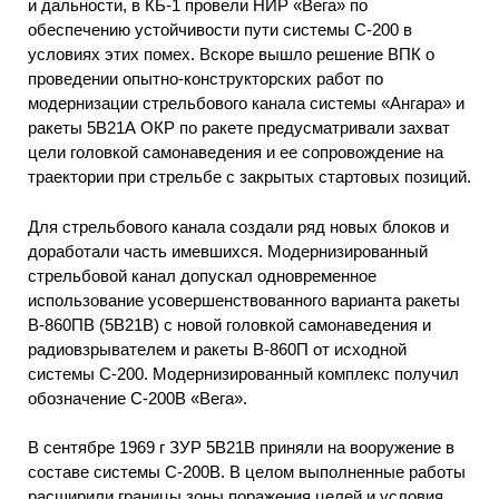
и дальности, в КБ-1 провели НИР «Вега» по
обеспечению устойчивости пути системы С-200 в
условиях этих помех. Вскоре вышло решение ВПК о
проведении опытно-конструкторских работ по
модернизации стрельбового канала системы «Ангара» и
ракеты 5В21А ОКР по ракете предусматривали захват
цели головкой самонаведения и ее сопровождение на
траектории при стрельбе с закрытых стартовых позиций.
Для стрельбового канала создали ряд новых блоков и
доработали часть имевшихся. Модернизированный
стрельбовой канал допускал одновременное
использование усовершенствованного варианта ракеты
В-860ПВ (5В21В) с новой головкой самонаведения и
радиовзрывателем и ракеты В-860П от исходной
системы С-200. Модернизированный комплекс получил
обозначение С-200В «Вега».
В сентябре 1969 г ЗУР 5В21В приняли на вооружение в
составе системы С-200В. В целом выполненные работы
расширили границы зоны поражения целей и условия