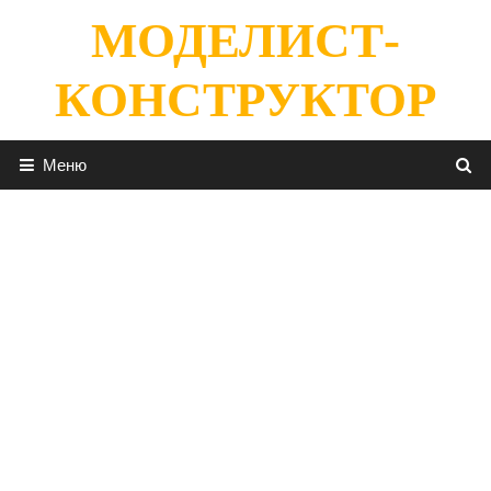
Перейти
МОДЕЛИСТ-
к
содержимому
КОНСТРУКТОР
Меню