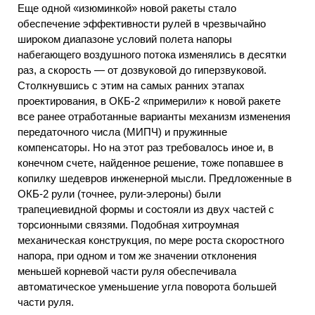
Еще одной «изюминкой» новой ракеты стало
обеспечение эффективности рулей в чрезвычайно
широком диапазоне условий полета напоры
набегающего воздушного потока изменялись в десятки
раз, а скорость — от дозвуковой до гиперзвуковой.
Столкнувшись с этим на самых ранних этапах
проектирования, в ОКБ-2 «примерили» к новой ракете
все ранее отработанные варианты механизм изменения
передаточного числа (МИПЧ) и пружинные
компенсаторы. Но на этот раз требовалось иное и, в
конечном счете, найденное решение, тоже попавшее в
копилку шедевров инженерной мысли. Предложенные в
ОКБ-2 рули (точнее, рули-элероны) были
трапециевидной формы и состояли из двух частей с
торсионными связями. Подобная хитроумная
механическая конструкция, по мере роста скоростного
напора, при одном и том же значении отклонения
меньшей корневой части руля обеспечивала
автоматическое уменьшение угла поворота большей
части руля.