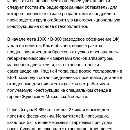
И все-таки на первое место по своей уникальности
следует поставить радио-прозрачный обтекатель, для
которого впервые в стране разработали и внедрили в
производство крупногабаритную многофункциональную
конструкцию на основе стеклопластика.
В начале лета 1960 г В-860 (заводское обозначение 1Ф)
ушла на полигон. Как и обычно, первые ракеты
предназначались для бросковых пусков и оснащались
габаритно-массовыми макетами блоков аппаратуры,
маршевого двигателя и, естественно, головки
самонаведения. Над ней тогда еще вовсю «колдовали» в
КБ-1, компонуя сотни соединенных проводами деталей в
отведенные для них отсеки ракеты и отрабатывая
получаемую конструкцию на специальном стенде в
городе Жуковском Московской области.
Первый пуск В-860 состоялся 27 июля и выглядел
поистине феерическим. Испытателей, привыкших,
казалось бы, к всевозможным стартовым причудам
ракет, буквально покорило это зрелище, длившееся