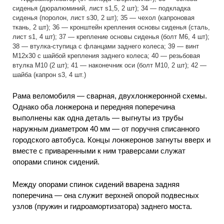
сиденья (дюралюминий, лист s1,5, 2 шт); 34 — подкладка
сиденья (поролон, лист s30, 2 шт); 35 — чехол (капроновая
ткань, 2 шт); 36 — кронштейн крепления основы сиденья (сталь,
лист s1, 4 шт); 37 — крепление основы сиденья (болт М6, 4 шт);
38 — втулка-ступица с фланцами заднего колеса; 39 — винт
M12x30 с шайбой крепления заднего колеса; 40 — резьбовая
втулка М10 (2 шт); 41 — наконечник оси (болт М10, 2 шт); 42 —
шайба (капрон s3, 4 шт.)
Рама веломобиля — сварная, двухлонжеронной схемы.
Однако оба лонжерона и передняя поперечина
выполнены как одна деталь — выгнуты из трубы
наружным диаметром 40 мм — от поручня списанного
городского автобуса. Концы лонжеронов загнуты вверх и
вместе с приваренными к ним траверсами служат
опорами спинок сидений.
Между опорами спинок сидений вварена задняя
поперечина — она служит верхней опорой подвесных
узлов (пружин и гидроамортизатора) заднего моста.