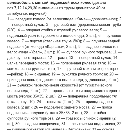
веломобиль с мягкой подвеской всех колес
(детали
поз.7,12,14,29,30 выполнены из трубы диаметром 40 от
автобусных поручней):
1 — переднее колесо (от велосипеда «Кама»—доработанное); 2
— поворотный кулак; 3 — рулевой вал (дюралюминиевая труба
Ø20); 4 — опорная стойка с втулкой рулевого вала; 5 —
педальный узел (от дорожного велосипеда, 2 шт.); 6 — рулевое
колесо; 7 — портал (стальная труба Ø40); 8 — пружины задней
подвески (от мопеда «Карпаты», 2 шт.); 9 — заднее колесо (от
велосипеда «Урал», 2 шт.); 10 — суппорт ручного тормоза; 11 —
диск ручного тормоза; 12 — рама; 13 — поворотный кулак; 14 —
балка переднего моста; 15 — поперечная рулевая тяга; 16 —
межколесная рулевая тяга; 17 — рулевой механизм (шестерня
—рейка); 18 — сиденье; 19 — рукоятка ручного тормоза; 20 —
приводная цепь (от дорожного велосипеда, удлиненная, 2 шт.);
21 — рычажок переключения скоростей (от туристического
велосипеда, 2 шт.); 22 — продольные тяги подрамника заднего
моста (уголок 35×35, 2 шт.); 23 — поперечина продольных тяг
(сталь, круг 10); 24 — косынка (2 шт.); 25 — привод заднего
колеса (2 шт.); 26 — подрамник заднего моста; 27 — полка
подшипника полуоси (уголок 35×35, 2 шт.); 28 — стойка
суппорта ручного тормоза; 29 — траверсы спинок сидений (2
шт); 30 — задняя поперечина; 31 — ось качения подрамника; 32
— гидроамортизатор (от мопеда «Верховина»); 33 — основа