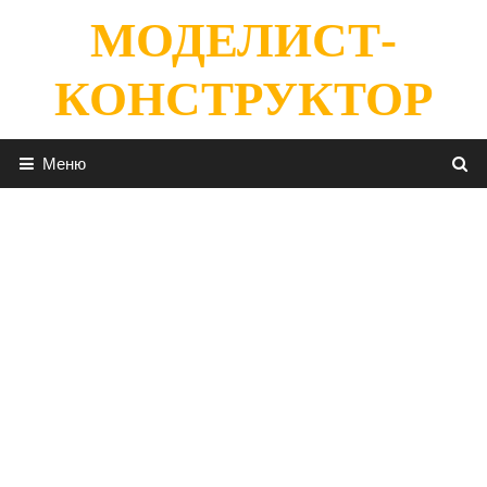
Перейти
МОДЕЛИСТ-
к
содержимому
КОНСТРУКТОР
Меню