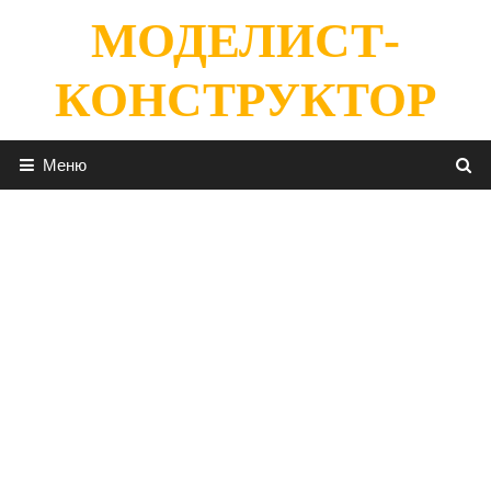
Перейти
МОДЕЛИСТ-
к
содержимому
КОНСТРУКТОР
Меню