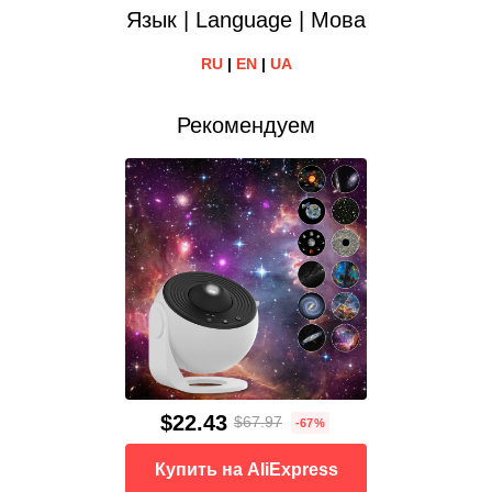
Язык | Language | Мова
RU
|
EN
|
UA
Рекомендуем
$22.43
$67.97
-67%
Купить на AliExpress