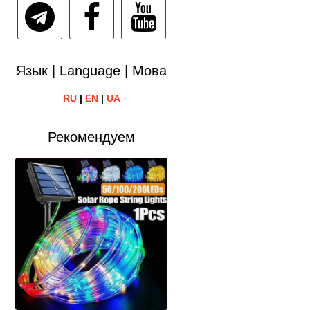
Язык | Language | Мова
RU
|
EN
|
UA
Рекомендуем