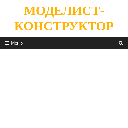
Перейти
МОДЕЛИСТ-
к
содержимому
КОНСТРУКТОР
Меню