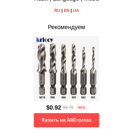
RU
|
EN
|
UA
Рекомендуем
$0.92
$2.70
-65%
Купить на AliExpress