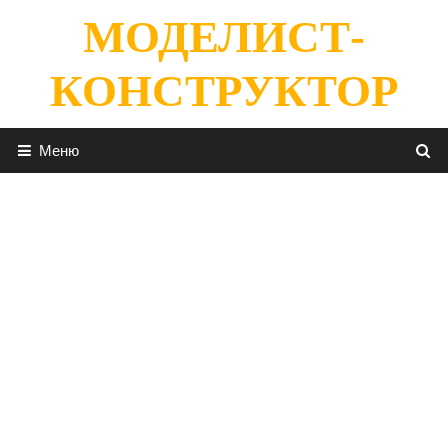
Перейти
МОДЕЛИСТ-
к
содержимому
КОНСТРУКТОР
Меню