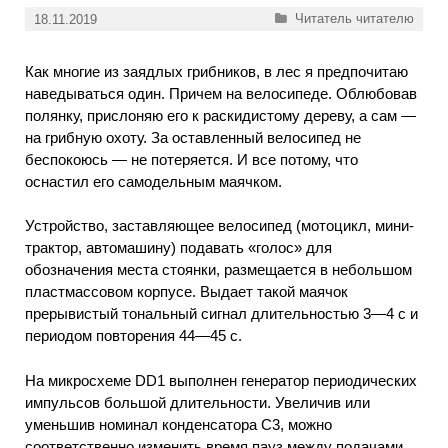
Рубрики
Читатель читателю
18.11.2019
Как многие из заядлых грибников, в лес я предпочитаю
наведываться один. Причем на велосипеде. Облюбовав
полянку, прислоняю его к раскидистому дереву, а сам —
на грибную охоту. За оставленный велосипед не
беспокоюсь — не потеряется. И все потому, что
оснастил его самодельным маячком.
Устройство, заставляющее велосипед (мотоцикл, мини-
трактор, автомашину) подавать «голос» для
обозначения места стоянки, размещается в небольшом
пластмассовом корпусе. Выдает такой маячок
прерывистый тональный сигнал длительностью 3—4 с и
периодом повторения 44—45 с.
На микросхеме DD1 выполнен генератор периодических
импульсов большой длительности. Увеличив или
уменьшив номинал конденсатора С3, можно
соответственно изменить время пауз между подачами