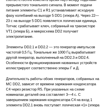
прерывистого тонального сигнала. В момент подачи
питания элементы С1 и R1 устанавливают исходную
фазу колебаний на выходе 5 DD1 (эпюра А). Через 22—
23 с на выходе 5 DD1 появляется логическая единица.
Тотчас срабатывает ключ, собранный на транзисторе
VT1 (эпюра Б), и микросхема DD2 получает
электропитание.
Элементы DD2.1 и DD2.2 — это генератор импульсов
частотой 0,5 Гц. Тональные же 1000 Гц вырабатывает
другой генератор, выполненный на DD2.3 и DD2.4.
Особенности функционирования названных устройств
иллюстрируют соответственно эпюры Г и Д.
Длительность работы обоих генераторов, собранных на
МС DD2, зависит от времени заряжания конденсатора
С4 через резистор R5. При указанных на схеме
номиналах деталей она составляет 3—4 с. С
завершением заряжания конденсатора С4 на вход 1
элемента DD2.1 вновь поступает логическая «1» (эпюра