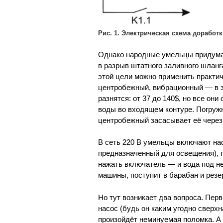
Рис. 1. Электрическая схема дорабо
Однако народные умельцы придума
в разрыв штатного заливного шлан
этой цели можно применить практич
центробежный, вибрационный — в з
разнятся: от 37 до 140$, но все о
воды во входящем контуре. Погружн
центробежный засасывает её через 
В сеть 220 В умельцы включают на
предназначенный для освещения), п
нажать включатель — и вода под 
машины, поступит в барабан и резе
Но тут возникает два вопроса. Перв
насос (будь он каким угодно свер
произойдёт неминуемая поломка. А