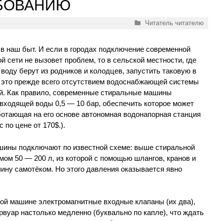
ЕБОВАНИЮ
Рубрики
Читатель читателю
 наш быт. И если в городах подключение современной
 сети не вызовет проблем, то в сельской местности, где
воду берут из родников и колодцев, запустить таковую в
о это прежде всего отсутствием водоснабжающей системы
й. Как правило, современные стиральные машины
входящей воды 0,5 — 10 бар, обеспечить которое может
ботающая на его основе автономная водонапорная станция
по цене от 170$.).
шины подключают по известной схеме: выше стиральной
ом 50 — 200 л, из которой с помощью шлангов, кранов и
ину самотёком. Но этого давления оказывается явно
ной машине электромагнитные входные клапаны (их два),
рвуар настолько медленно (буквально по капле), что ждать