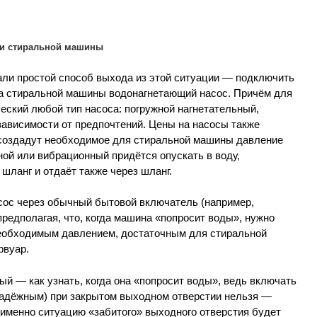
тки стиральной машины
ли простой способ выхода из этой ситуации — подключить
га стиральной машины водонагнетающий насос. Причём для
еский любой тип насоса: погружной нагнетательный,
ависимости от предпочтений. Цены на насосы также
ни создадут необходимое для стиральной машины давление
ой или вибрационный придётся опускать в воду,
шланг и отдаёт также через шланг.
сос через обычный бытовой включатель (например,
редполагая, что, когда машина «попросит воды», нужно
необходимым давлением, достаточным для стиральной
рвуар.
ый — как узнать, когда она «попросит воды», ведь включать
хнадёжным) при закрытом выходном отверстии нельзя —
 именно ситуацию «забитого» выходного отверстия будет