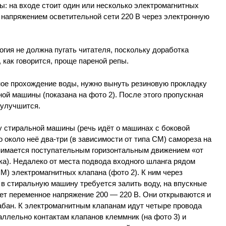
: на входе стоит один или несколько электромагнитных
напряжением осветительной сети 220 В через электронную
гия не должна пугать читателя, поскольку доработка
 как говорится, проще пареной репы.
ое прохождение воды, нужно вынуть резиновую прокладку
ной машины (показана на фото 2). После этого пропускная
 улучшится.
 стиральной машины (речь идёт о машинах с боковой
го около неё два-три (в зависимости от типа СМ) самореза на
нимается поступательным горизонтальным движением «от
ка). Недалеко от места подвода входного шланга рядом
СМ) электромагнитных клапана (фото 2). К ним через
в стиральную машину требуется залить воду, на впускные
ет переменное напряжение 200 — 220 В. Они открываются и
абан. К электромагнитным клапанам идут четыре провода
аллельно контактам клапанов клеммник (на фото 3) и