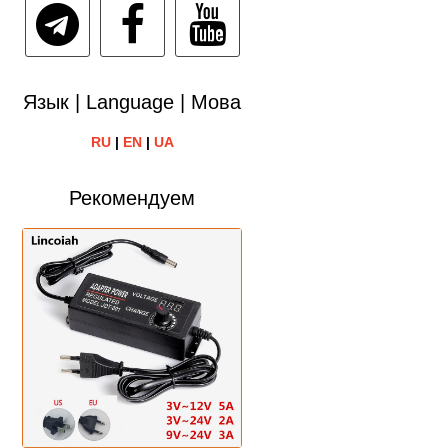
Язык | Language | Мова
RU
|
EN
|
UA
Рекомендуем