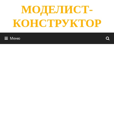
Перейти
МОДЕЛИСТ-
к
содержимому
КОНСТРУКТОР
Меню