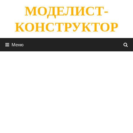
Перейти
МОДЕЛИСТ-
к
содержимому
КОНСТРУКТОР
Меню