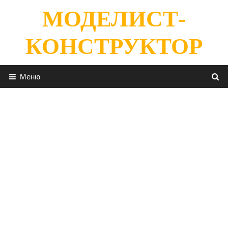
Перейти
МОДЕЛИСТ-
к
содержимому
КОНСТРУКТОР
Меню