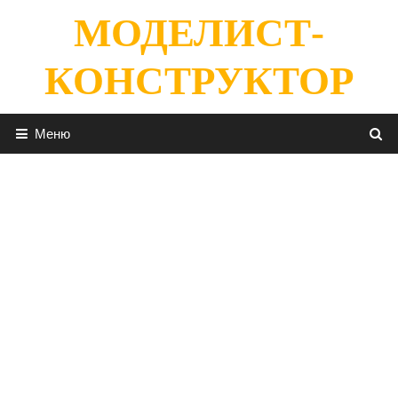
Перейти
МОДЕЛИСТ-
к
содержимому
КОНСТРУКТОР
Меню