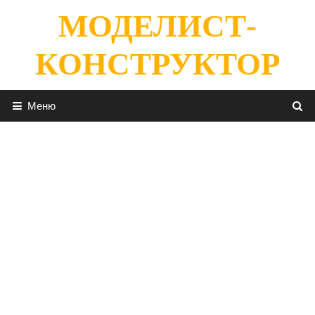
Перейти
МОДЕЛИСТ-
к
содержимому
КОНСТРУКТОР
Меню