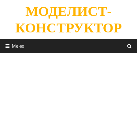
Перейти
МОДЕЛИСТ-
к
содержимому
КОНСТРУКТОР
Меню