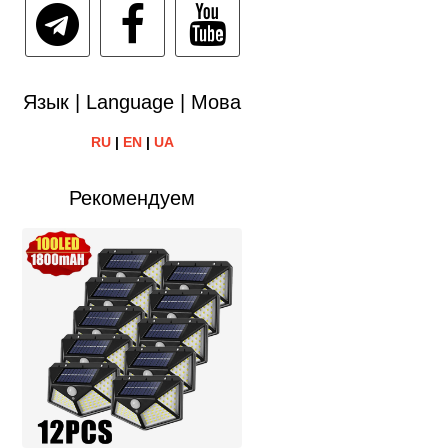
Язык | Language | Мова
RU
|
EN
|
UA
Рекомендуем