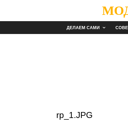
Перейти
МО
к
содержимому
ДЕЛАЕМ САМИ
СОВ
rp_1.JPG