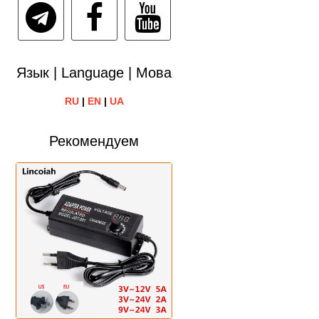
Язык | Language | Мова
RU
|
EN
|
UA
Рекомендуем