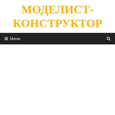
Перейти
МОДЕЛИСТ-
к
содержимому
КОНСТРУКТОР
Меню