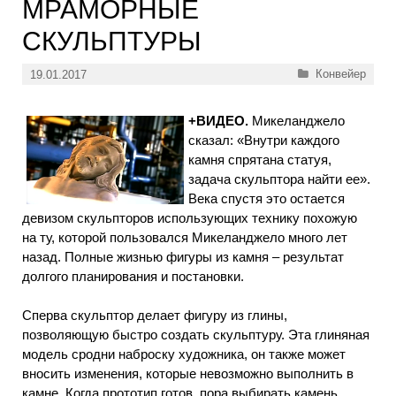
МРАМОРНЫЕ
СКУЛЬПТУРЫ
Рубрики
Конвейер
19.01.2017
+ВИДЕО.
Микеланджело
сказал: «Внутри каждого
камня спрятана статуя,
задача скульптора найти ее».
Века спустя это остается
девизом скульпторов использующих технику похожую
на ту, которой пользовался Микеланджело много лет
назад. Полные жизнью фигуры из камня – результат
долгого планирования и постановки.
Сперва скульптор делает фигуру из глины,
позволяющую быстро создать скульптуру. Эта глиняная
модель сродни наброску художника, он также может
вносить изменения, которые невозможно выполнить в
камне. Когда прототип готов, пора выбирать камень.