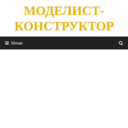
Перейти
МОДЕЛИСТ-
к
содержимому
КОНСТРУКТОР
Меню