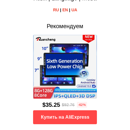
RU
|
EN
|
UA
Рекомендуем
$35.25
$92.76
-62%
Купить на AliExpress