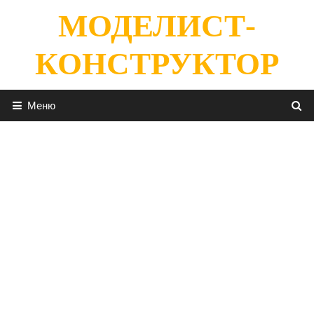
Перейти
МОДЕЛИСТ-
к
содержимому
КОНСТРУКТОР
Меню