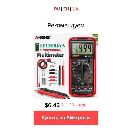
RU
|
EN
|
UA
Рекомендуем
$6.46
$11.86
-45%
Купить на AliExpress