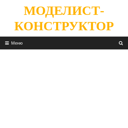
Перейти
МОДЕЛИСТ-
к
содержимому
КОНСТРУКТОР
Меню