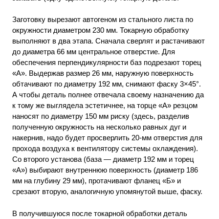
Заготовку вырезают автогеном из стального листа по
окружности диаметром 230 мм. Токарную обработку
выполняют в два этапа. Сначала сверлят и растачивают
до диаметра 66 мм центральное отверстие. Для
обеспечения перпендикулярности баз подрезают торец
«А». Выдержав размер 26 мм, наружную поверхность
обтачивают по диаметру 192 мм, снимают фаску 3×45°.
А чтобы деталь полнее отвечала своему назначению да
к тому же выглядела эстетичнее, на торце «А» резцом
наносят по диаметру 150 мм риску (здесь, разделив
полученную окружность на несколько равных дуг и
накернив, надо будет просверлить 20-мм отверстия для
прохода воздуха к вентилятору системы охлаждения).
Со второго установа (база — диаметр 192 мм и торец
«А») выбирают внутреннюю поверхность (диаметр 186
мм на глубину 29 мм), протачивают фланец «Б» и
срезают вторую, аналогичную упомянутой выше, фаску.
В получившуюся после токарной обработки деталь