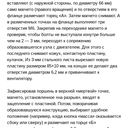
вставляют (с наружной стороны, по диаметру 66 мм)
само магнето (правого вращения) и по отверстиям в его
фланце размечают торец «А». Затем магнето снимают. А
в размеченных точках на фланце выполняют три
отверстия М6. Закрепив на переходнике магнето и
проверив, чтобы болты не выступали изнутри больше
чем на 2 — 3 мм, переходят к сопряжению
образовавшегося узла с двигателем. Для этого с
последнего снимают кожух, контактную пластину,
кулачок. Из 3-мм стального листа вырезают новую
пластину размером 85×10 мм, на концах ее делают два
отверстия диаметром 6,2 мм и привинчивают к
вентилятору.
Зафиксировав поршень в верхней «мертвой» точке,
магнето, установленное «на разрыв», вводят в
зацепление с пластиной. Потом, поворачивая
образовавшуюся конструкцию, выбирают удобное
положение (например, когда кнопка «масса» оказывается
сбоку или сверху) и размечают на торце «Б»