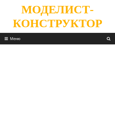
Перейти
МОДЕЛИСТ-
к
содержимому
КОНСТРУКТОР
Меню