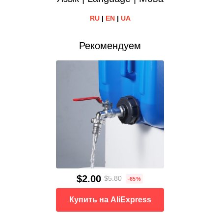
RU
|
EN
|
UA
Рекомендуем
$2.00
$5.80
-65%
Купить на AliExpress