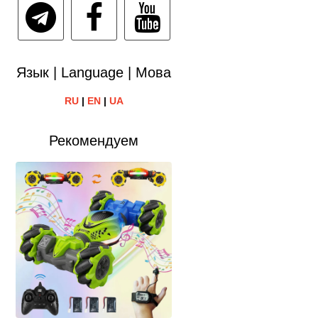
Язык | Language | Мова
RU
|
EN
|
UA
Рекомендуем