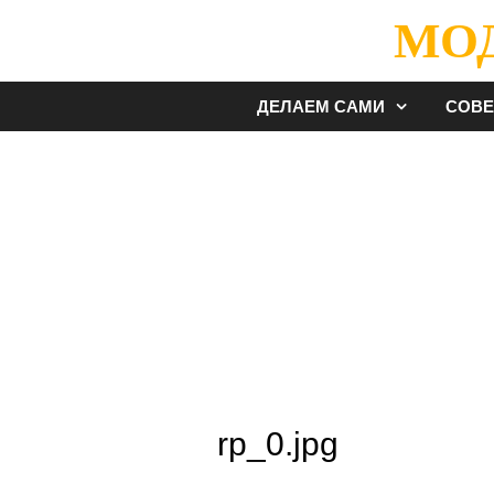
Перейти
МО
к
содержимому
ДЕЛАЕМ САМИ
СОВ
rp_0.jpg