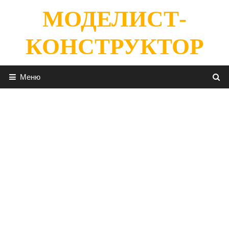
Перейти
МОДЕЛИСТ-
к
содержимому
КОНСТРУКТОР
Меню