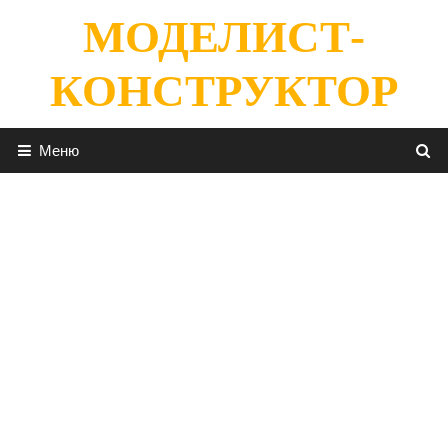
Перейти
МОДЕЛИСТ-
к
содержимому
КОНСТРУКТОР
Меню