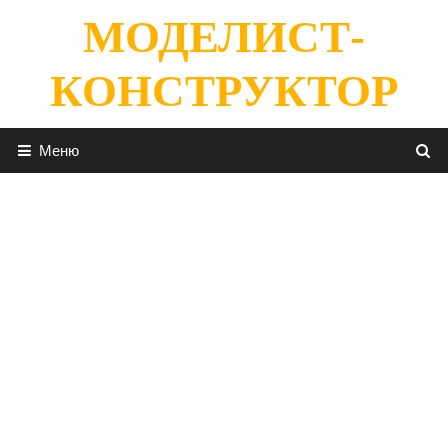
Перейти
МОДЕЛИСТ-
к
содержимому
КОНСТРУКТОР
Меню