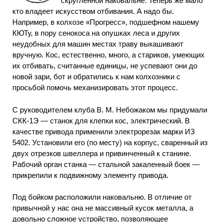
скругленной наковальне. Теперь же мало
кто владеет искусством отбивания. А надо бы.
Например, в колхозе «Прогресс», подшефном нашему
КЮТу, в пору сенокоса на опушках леса и других
неудобных для машин местах траву выкашивают
вручную. Кос, естественно, много, а стариков, умеющих
их отбивать, считанные единицы, не успевают они до
новой зари, бот и обратились к нам колхозники с
просьбой помочь механизировать этот процесс.
С руководителем клуба В. М. Небожаком мы придумали
СКК-1Э — станок для клепки кос, электрический. В
качестве привода применили электрорезак марки ИЗ
5402. Установили его (по месту) на корпус, сваренный из
двух отрезков швеллера и привинченный к станине.
Рабочий орган станка — стальной закаленный боек —
прикрепили к подвижному элементу привода.
Под бойком расположили наковальню. В отличие от
привычной у нас она не массивный кусок металла, а
довольно сложное устройство, позволяющее