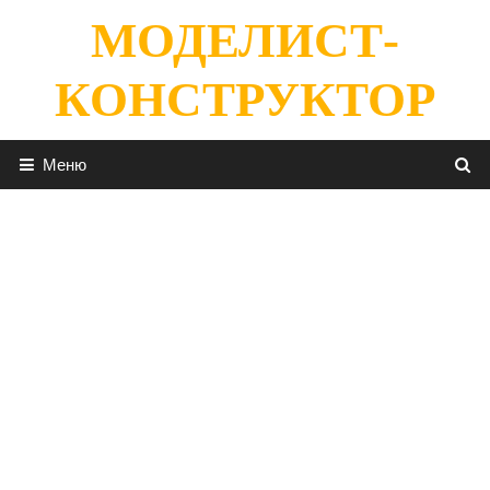
Перейти
МОДЕЛИСТ-
к
содержимому
КОНСТРУКТОР
Меню