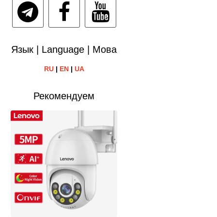
Язык | Language | Мова
RU
|
EN
|
UA
Рекомендуем