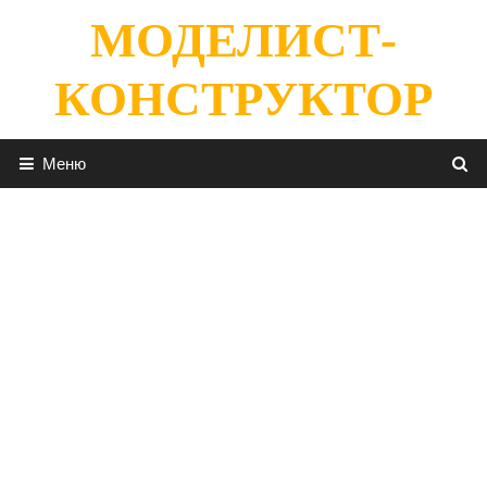
Перейти
МОДЕЛИСТ-
к
содержимому
КОНСТРУКТОР
Меню