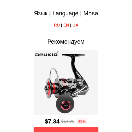
Язык | Language | Мова
RU
|
EN
|
UA
Рекомендуем
$7.34
$14.96
-50%