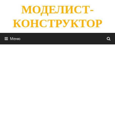
Перейти
МОДЕЛИСТ-
к
содержимому
КОНСТРУКТОР
Меню