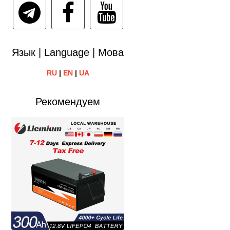
Язык | Language | Мова
RU
|
EN
|
UA
Рекомендуем