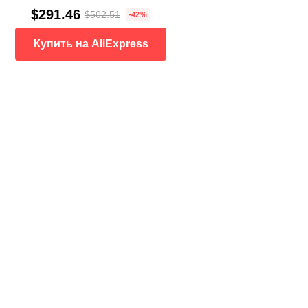
$291.46
$502.51
-42%
Купить на AliExpress