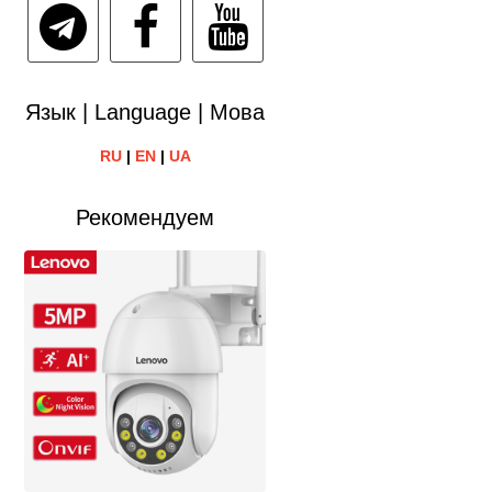
Язык | Language | Мова
RU
|
EN
|
UA
Рекомендуем