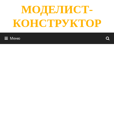
Перейти
МОДЕЛИСТ-
к
содержимому
КОНСТРУКТОР
Меню