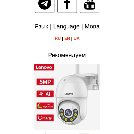
Язык | Language | Мова
RU
|
EN
|
UA
Рекомендуем