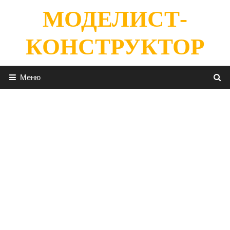
Перейти
МОДЕЛИСТ-
к
содержимому
КОНСТРУКТОР
Меню