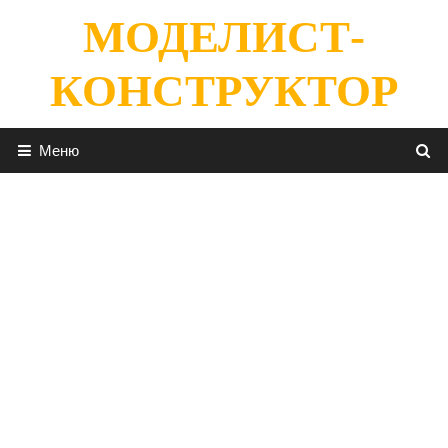
Перейти
МОДЕЛИСТ-
к
содержимому
КОНСТРУКТОР
Меню