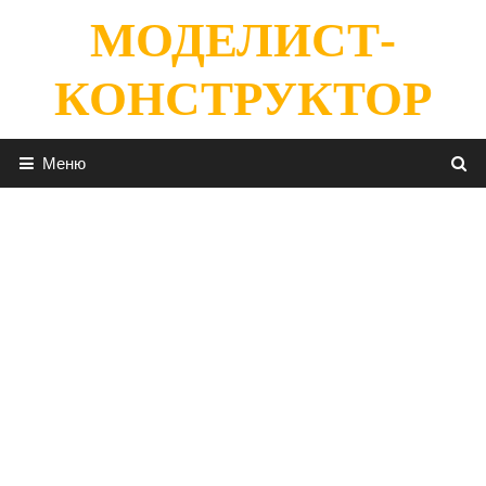
Перейти
МОДЕЛИСТ-
к
содержимому
КОНСТРУКТОР
Меню