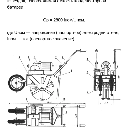
«звезда»). Необходимая емкость конденсаторной
батареи
Ср = 2800 Iном/Uном,
где Uном — напряжение (паспортное) электродвигателя,
Іном — ток (паспортное значение).