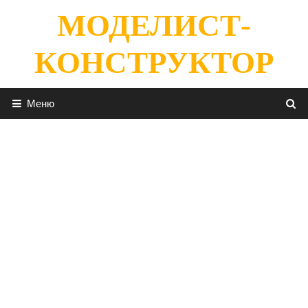
Перейти
МОДЕЛИСТ-
к
содержимому
КОНСТРУКТОР
Меню