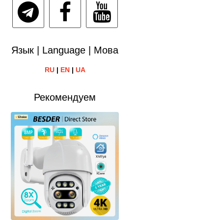
Язык | Language | Мова
RU
|
EN
|
UA
Рекомендуем