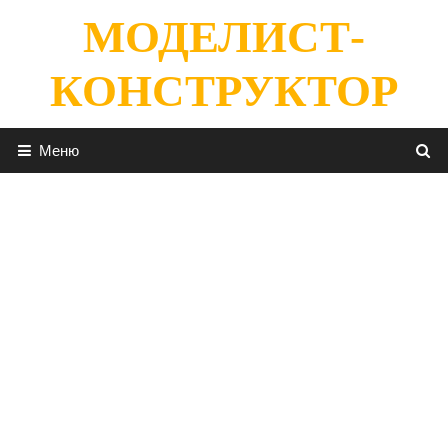
Перейти
МОДЕЛИСТ-
к
содержимому
КОНСТРУКТОР
Меню