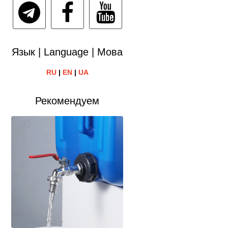
Язык | Language | Мова
RU
|
EN
|
UA
Рекомендуем