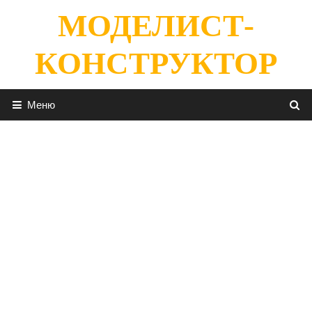
Перейти
МОДЕЛИСТ-
к
содержимому
КОНСТРУКТОР
Меню