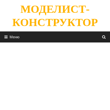
Перейти
МОДЕЛИСТ-
к
содержимому
КОНСТРУКТОР
Меню