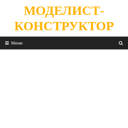
Перейти
МОДЕЛИСТ-
к
содержимому
КОНСТРУКТОР
Меню